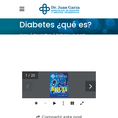
Diabetes ¿qué es?
Home
/
NewsLetters
/
Diabetes ¿qué es?
1 / 20
Compartir este post