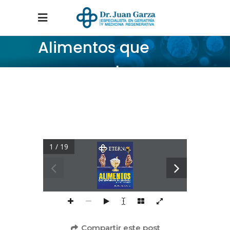
Alimentos que
provocan la
diabetes
Home
/
NewsLetters
/
Alimentos que provocan la diabetes
1 / 19
Compartir este post