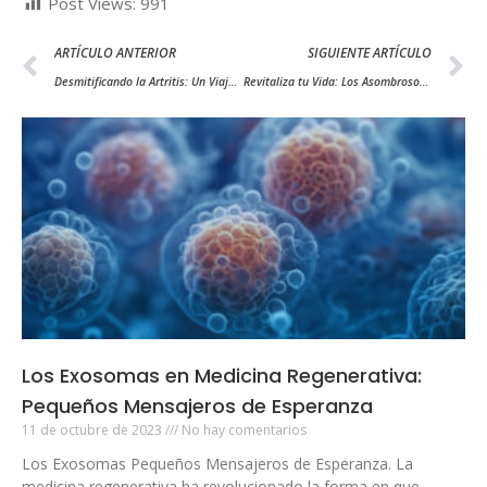
Post Views:
991
ARTÍCULO ANTERIOR
SIGUIENTE ARTÍCULO
Desmitificando la Artritis: Un Viaje a Través de las Articulaciones y Sus Desafíos
Revitaliza tu Vida: Los Asombrosos Poderes de la Suero terapia Revelados
Los Exosomas en Medicina Regenerativa:
Pequeños Mensajeros de Esperanza
11 de octubre de 2023
No hay comentarios
Los Exosomas Pequeños Mensajeros de Esperanza. La
medicina regenerativa ha revolucionado la forma en que